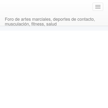
T
o
g
Foro de artes marciales, deportes de contacto,
g
musculación, fitness, salud
l
e
n
a
v
i
g
a
t
i
o
n