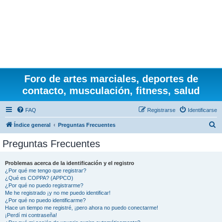
Foro de artes marciales, deportes de
contacto, musculación, fitness, salud
FAQ
Registrarse
Identificarse
B
Índice general
Preguntas Frecuentes
u
Preguntas Frecuentes
s
c
Problemas acerca de la identificación y el registro
¿Por qué me tengo que registrar?
a
¿Qué es COPPA? (APPCO)
r
¿Por qué no puedo registrarme?
Me he registrado ¡y no me puedo identificar!
¿Por qué no puedo identificarme?
Hace un tiempo me registré, ¡pero ahora no puedo conectarme!
¡Perdí mi contraseña!